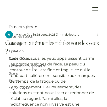
Tous les sujets
Mickael Joulin
28 sept. 2025
3 min de lecture
Tous les sujets
Comment atténuer les ridules sous les yeux
Massage
?
Epilation
Les ridules sous les yeux apparaissent parmi 
Radio fréquence
les premiers signes de l’âge. La peau du 
Evènements spéciaux
contour de l’œil est fine et fragile, ce qui la 
Soins
rend particulièrement sensible aux marques 
Divers
du temps, de la fatigue ou de 
l’environnement. Heureusement, des 
Cryolipolyse
solutions existent pour lisser et redonner de 
l’éclat au regard. Parmi elles, la 
radiofréquence non invasive est une 