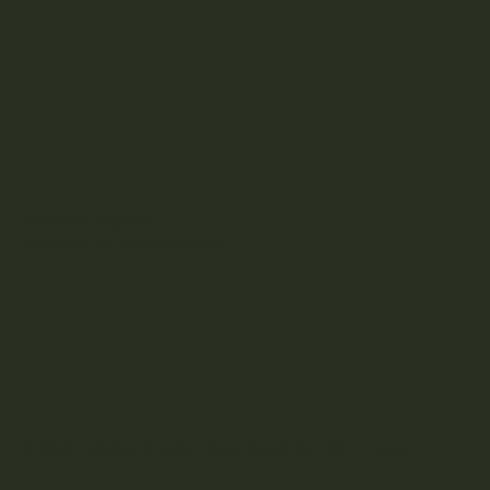
Mentions légales
Politique de confidentialité
© 2025 - Vitalya Studio - Site réalisé par
Rémi Mino