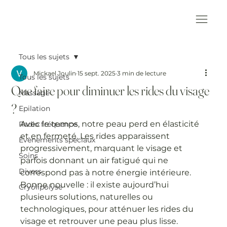
Tous les sujets
Mickael Joulin
15 sept. 2025
3 min de lecture
Tous les sujets
Que faire pour diminuer les rides du visage
Massage
?
Epilation
Avec le temps, notre peau perd en élasticité 
Radio fréquence
et en fermeté. Les rides apparaissent 
Evènements spéciaux
progressivement, marquant le visage et 
Soins
parfois donnant un air fatigué qui ne 
Divers
correspond pas à notre énergie intérieure. 
Bonne nouvelle : il existe aujourd’hui 
Cryolipolyse
plusieurs solutions, naturelles ou 
technologiques, pour atténuer les rides du 
visage et retrouver une peau plus lisse.