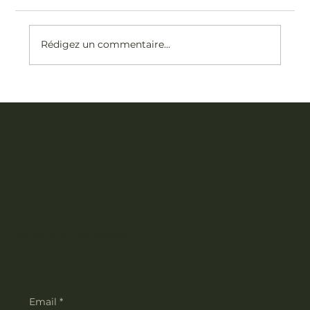
Rédigez un commentaire...
Est-ce que la radiofréquence est efficace sur le visage
?
Vitalya Studio
Inscrivez-vous à notre newsletter
Email
*