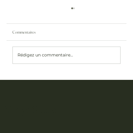
Commentaires
Rédigez un commentaire...
Quel est le meilleur soin pour le visage en institut à
Saint-Raphaël ?
Vitalya Studio