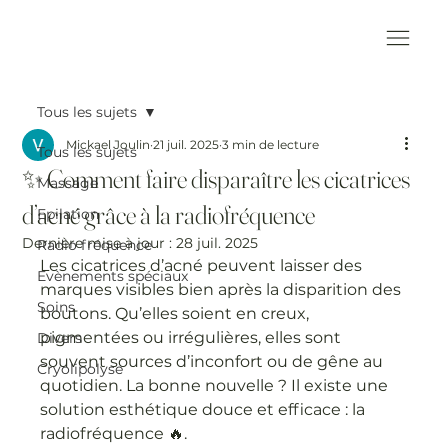
Tous les sujets
Mickael Joulin
21 juil. 2025
3 min de lecture
Tous les sujets
✨ Comment faire disparaître les cicatrices
Massage
d’acné grâce à la radiofréquence
Epilation
Dernière mise à jour :
28 juil. 2025
Radio fréquence
Les cicatrices d’acné peuvent laisser des 
Evènements spéciaux
marques visibles bien après la disparition des 
Soins
boutons. Qu’elles soient en creux, 
pigmentées ou irrégulières, elles sont 
Divers
souvent sources d’inconfort ou de gêne au 
Cryolipolyse
quotidien. La bonne nouvelle ? Il existe une 
solution esthétique douce et efficace : la 
radiofréquence 🔥.