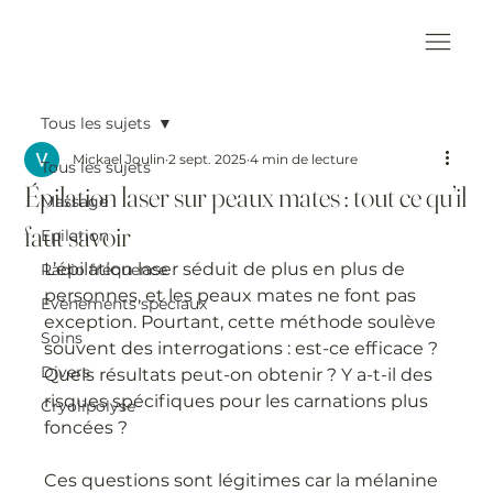
Tous les sujets
Mickael Joulin
2 sept. 2025
4 min de lecture
Tous les sujets
Épilation laser sur peaux mates : tout ce qu’il
Massage
faut savoir
Epilation
L’épilation laser séduit de plus en plus de 
Radio fréquence
personnes, et les peaux mates ne font pas 
Evènements spéciaux
exception. Pourtant, cette méthode soulève 
Soins
souvent des interrogations : est-ce efficace ? 
Divers
Quels résultats peut-on obtenir ? Y a-t-il des 
risques spécifiques pour les carnations plus 
Cryolipolyse
foncées ?
Ces questions sont légitimes car la mélanine 