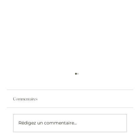
Commentaires
Rédigez un commentaire...
Quel délai entre deux séances d’épilation laser ?