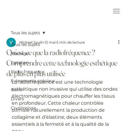
Tous les sujets
Mickael Joulin
12 mai
5 min de lecture
Tous les sujets
Qu’est-ce que la radiofréquence ?
Massage
Comprendre cette technologie esthétique
Epilation
de plus en plus utilisée
Radio fréquence
Evènements spéciaux
La radiofréquence est une technologie 
esthétique non invasive qui utilise des ondes 
Soins
électromagnétiques pour chauffer les tissus 
Divers
en profondeur. Cette chaleur contrôlée 
Cryolipolyse
stimule naturellement la production de 
collagène et d’élastine, deux éléments 
essentiels à la fermeté et à la qualité de la 