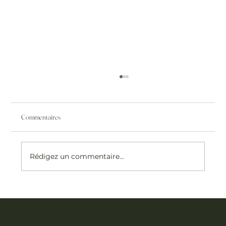
Commentaires
Rédigez un commentaire...
Réduire la cellulite grâce à la radiofréquence :
efficacité et résultats